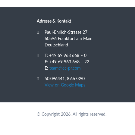
Adresse & Kontakt
Paul-Ehrlich-Strasse 27
60596 Frankfurt am Main
Deutschland
T:
+49 69 963 668 – 0
F:
+49 69 963 668 – 22
E:
team@cc-pr.com
50.096441, 8.667390
View on Google Maps
© Copyright 2026. All rights reserved.