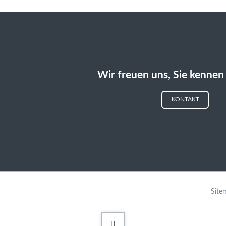
Wir freuen uns, Sie kennen 
KONTAKT
Navi
Site
über