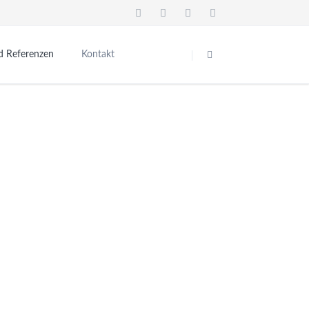
Navigation
überspringen
d Referenzen
Kontakt
→
→
Deutsch
English