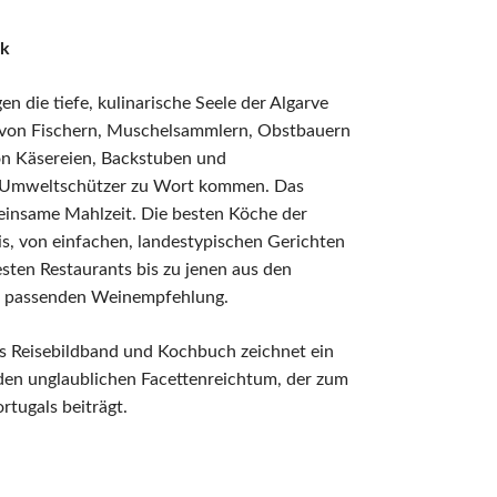
ik
 die tiefe, kulinarische Seele der Algarve
ben von Fischern, Muschelsammlern, Obstbauern
von Käsereien, Backstuben und
nd Umweltschützer zu Wort kommen. Das
meinsame Mahlzeit. Die besten Köche der
s, von einfachen, landestypischen Gerichten
esten Restaurants bis zu jenen aus den
er passenden Weinempfehlung.
s Reisebildband und Kochbuch zeichnet ein
t den unglaublichen Facettenreichtum, der zum
rtugals beiträgt.